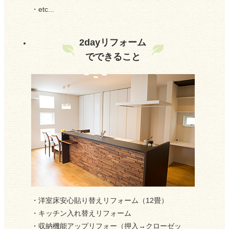
2023/08/06
・etc...
夏季休業のお知らせ
2dayリフォーム
2023/07/31
でできること
イベント情報
2023/04/29
お得なお知らせです
2023/04/23
GW休業日のお知らせ
2023/04/02
補助金制度
・洋室床安心貼り替えリフォーム（12畳）
2022/12/18
・キッチン入れ替えリフォーム
年末年始休業日のお知らせ
・収納機能アップリフォー（押入→クローゼッ