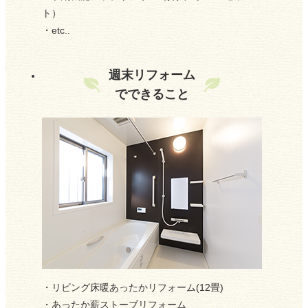
ト）
2022/08/09
・etc..
イベント情報
2022/08/07
週末リフォーム
お盆休みのお知らせ
でできること
2022/04/23
GW休業日のお知らせです
2022/04/09
リフォームをお考えの方にお得な情報です
2021/12/19
年末年始休業日のお知らせです
・リビング床暖あったかリフォーム(12畳)
2021/12/07
・あったか薪ストーブリフォーム
12月は彦根でPayPay！