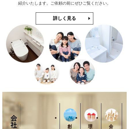
紹介いたします。ご依頼の前にぜひご覧ください。
お得な情報！地域経済対策リフォーム事業
詳しく見る
2021/02/22
お得な情報！ グリーン住宅ポイント制度
2021/02/18
TOTOクリーンエコフェスタ開催のお知らせ
2021/01/05
新年のあいさつ
2020/12/19
年末年始休業日のお知らせ
2020/09/03
お得な情報
創
理
会