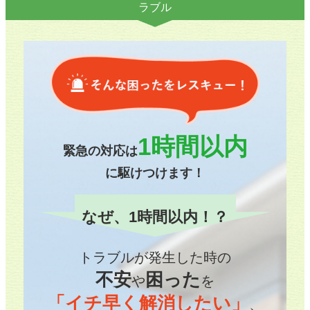
ラブル
1時間以内
緊急の対応は
に駆けつけます！
なぜ、1時間以内！？
トラブルが発生した時の
不安
困った
や
を
「イチ早く解消したい」
、