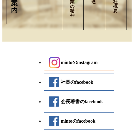
業
念
社
2020/08/06
の
概
お盆休みのお知らせ
精
要
神
2020/04/27
GW休業日のお知らせです。
2020/03/23
みんなの食堂がオープンしました
mintoのinstagram
2020/02/20
第20回クリーンECOフェスタ中止のお知らせ
社長のfacebook
2020/01/06
会長著書のfacebook
新年のあいさつ
2018/08/29
mintoのfacebook
ホームページをリニューアルしました