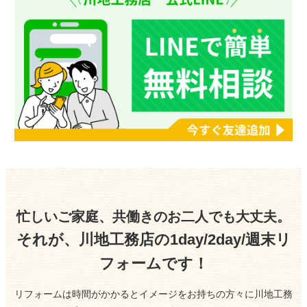
2025/08/04
夏季休業のお知らせ
2025/04/24
ゴールデンウイーク休業日のお知らせ
2025/01/18
イベントのお知らせです
2024/12/21
年末年始休業日のお知らせです
忙しいご家庭、共働きのお二人でも大丈夫。
2024/11/18
それが、川地工務店の1day/2day/週末リ
冬支度
フォームです！
2024/11/09
リフォームは時間がかかるとイメージをお持ちの方々に川地工務
【告知】2024年11月30日をもって交付申請の予約