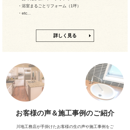
・浴室まるごとリフォーム（1坪）
・etc...
2021/09/04
彦根市地域経済対策リフォーム事業のお知らせ
詳しく見る
2021/08/02
お盆休みのお知らせ
2021/07/05
お得な情報！第２回地域経済対策リフォーム事業
2021/05/15
お急ぎ下さい！地域経済対策リフォーム事業
2021/04/24
お客様の声＆施工事例のご紹介
GW休業日のお知らせ
川地工務店が手掛けたお客様の生の声や施工事例をご
2021/04/05